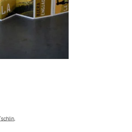
Leporello Karte
Tschlin
.
Biera Engiadinaisa