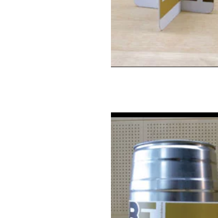
Steller und
Bierdeckel Bier
Engiadinaisa