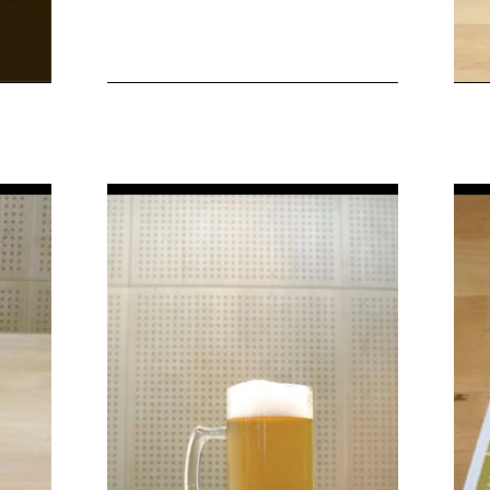
Logo Design
a
Konzept Biera
Engiadinaisa