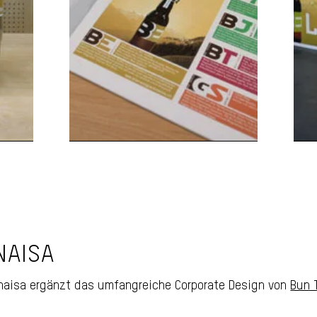
NAISA
a
Sammelinserat
inaisa ergänzt das umfangreiche Corporate Design von
Bun 
Biera Engiadinaisa