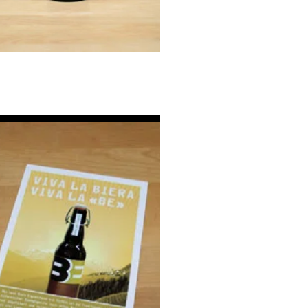
Bierflasche Biera
Engiadinaisa