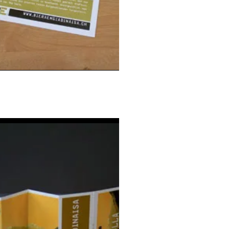
Plakat Biera
Engiadinaisa