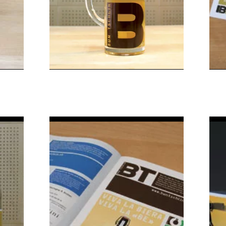
Bierglas Biera
a
Engiadinaisa