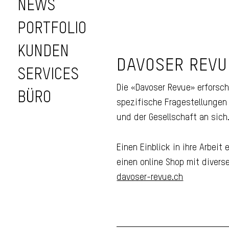
NEWS
PORTFOLIO
KUNDEN
DAVOSER REVU
Webseite Davos
SERVICES
Revue
Die «Davoser Revue» erforsch
BÜRO
spezifische Frage­stellunge
und der Gesellschaft an sich
Einen Einblick in ihre Arbei
einen online Shop mit divers
davoser-revue.ch