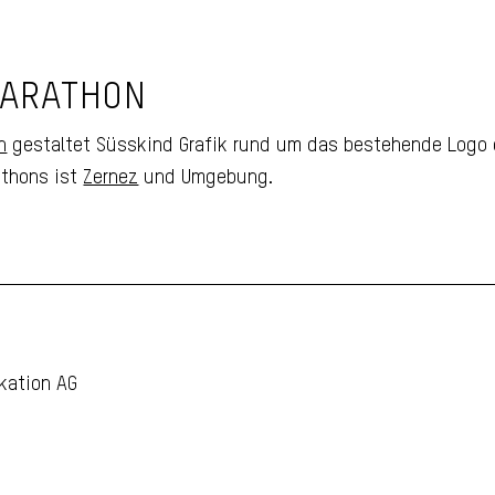
ftung
MARATHON
n
gestaltet Süsskind Grafik rund um das bestehende Logo e
thons ist
Zernez
und Umgebung.
kation AG