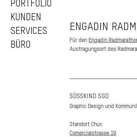
PORTFOLIO
KUNDEN
Fahrzeugbeschri
ENGADIN RAD
Engadin
SERVICES
Radmarathon
Für den
Engadin Radmaratho
BÜRO
Austragungsort des Radmara
SÜSSKIND SGD
Graphic Design und Kommuni
Standort Chur:
Comercialstrasse 19