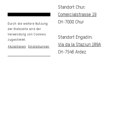
Standort Chur:
Comercialstrasse 19
CH-7000 Chur
Durch die weitere Nutzung
der Webseite wird der
Verwendung von Cookies
Standort Engadin:
zugestimmt.
Via da la Staziun 189A
Akzeptieren
Einstellungen
CH-7546 Ardez
Email
sgd@suesskind.ch
Telefon
+41 81 250 10 50
Impressum & Datenschutz