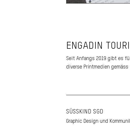
ENGADIN TOUR
Running Faltkar
Engadin
Seit Anfangs 2019 gibt es f
diverse Printmedien gemäss
SÜSSKIND SGD
Graphic Design und Kommuni