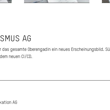
ISMUS AG
te
Sommerpanorama
Faltkarte Engadin
ür das gesamte Oberengadin ein neues Erscheinungsbild. Sü
 dem neuen CI/CD.
kation AG