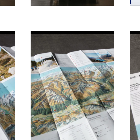
Engadin
e
Sommerkampagne