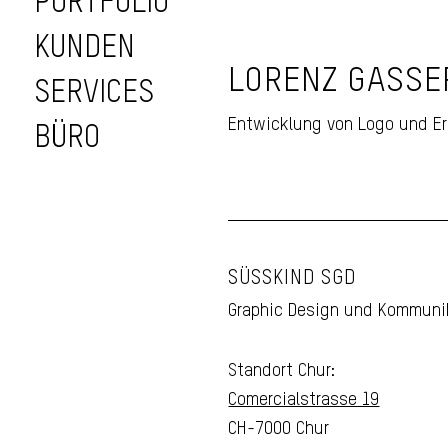
PORTFOLIO
KUNDEN
Logo Design Lor
LORENZ GASSE
Gasser,
SERVICES
Schreinerei
Entwicklung von Logo und Er
BÜRO
SÜSSKIND SGD
Graphic Design und Kommuni
Standort Chur:
Comercialstrasse 19
CH-7000 Chur