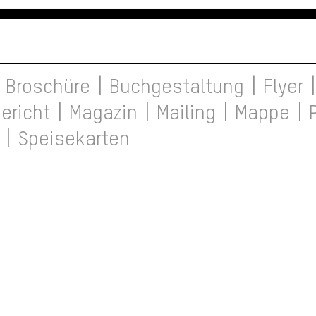
|
|
|
Broschüre
Buchgestaltung
Flyer
|
|
|
|
ericht
Magazin
Mailing
Mappe
|
Speisekarten