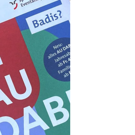
peisekarten Scala
Restaurant St.
Moritz