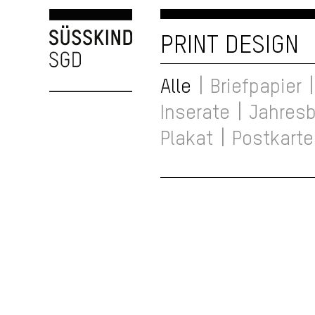
PRINT DESIGN
|
|
Alle
Briefpapier
|
Inserate
Jahresb
|
Plakat
Postkarte