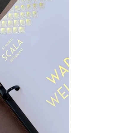
Briefschaften
Scala St. Moritz