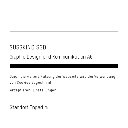
SÜSSKIND SGD
Graphic Design und Kommunikation AG
Standort Chur:
Durch die weitere Nutzung der Webseite wird der Verwendung
Comercialstrasse 19
von Cookies zugestimmt.
CH-7000 Chur
Akzeptieren
Einstellungen
Standort Engadin:
Via da la Staziun 189A
CH-7546 Ardez