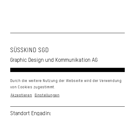
SÜSSKIND SGD
Graphic Design und Kommunikation AG
Standort Chur:
Durch die weitere Nutzung der Webseite wird der Verwendung
Comercialstrasse 19
von Cookies zugestimmt.
CH-7000 Chur
Akzeptieren
Einstellungen
Standort Engadin:
Via da la Staziun 189A
CH-7546 Ardez