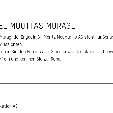
Logo Romantik
EL MUOTTAS MURAGL
l
Hotel Muottas
l
Muragl
uragl der Engadin St. Moritz Mountains AG steht für Genus
 Aussichten.
önnen Sie den Genuss aller Sinne sowie das aktive und bew
ief ein und kommen Sie zur Ruhe.
kation AG