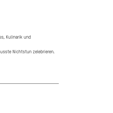
Erscheinungsbild
Romantik Hotel
Muottas Muragl
s, Kulinarik und
usste Nichtstun zelebrieren.