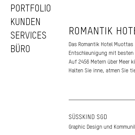
PORTFOLIO
KUNDEN
Inserat für das
ROMANTIK HOT
Romantik Hote
SERVICES
Muottas Murag
Das Romantik Hotel Muottas M
BÜRO
Entschleunigung mit besten
Auf 2456 Metern über Meer k
Halten Sie inne, atmen Sie t
SÜSSKIND SGD
Graphic Design und Kommuni