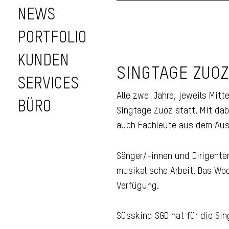
NEWS
PORTFOLIO
KUNDEN
SINGTAGE ZUO
Webseite Singta
SERVICES
Zuoz
Alle zwei Jahre, jeweils Mit
BÜRO
Singtage Zuoz statt. Mit da
auch Fachleute aus dem Ausla
Sänger/-innen und Dirigente
musikalische Arbeit. Das Wo
Verfügung.
Süsskind SGD hat für die Si