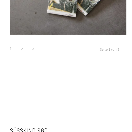
1
2
3
Seite 1 von 3
SÜSSKIND SGD