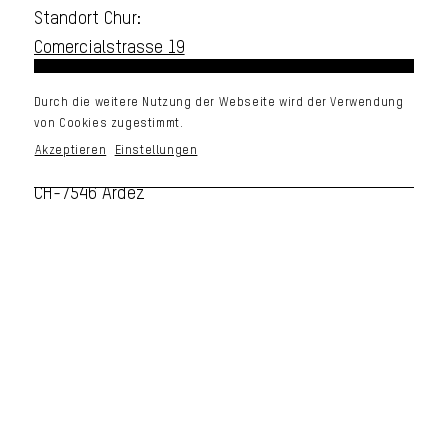
Standort Chur:
Comercialstrasse 19
CH-7000 Chur
Durch die weitere Nutzung der Webseite wird der Verwendung
von Cookies zugestimmt.
Standort Engadin:
Akzeptieren
Einstellungen
Via da la Staziun 189A
CH-7546 Ardez
Email
sgd@suesskind.ch
Telefon
+41 81 250 10 50
Impressum & Datenschutz